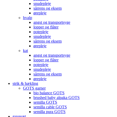
snudepleje
sårrens og eksem
ørepleje
hvalp
angst og transportsyge
lopper og flåter
potepleje
snudepleje
sårrens og eksem
ørepleje
kat
angst og transportsyge
lopper og flåter
potepleje
snudepleje
sårrens og eksem
ørepleje
strik & hækling
GOTS garner
bio balance GOTS
brushed baby alpaka GOTS
semilla GOTS
semilla cable GOTS
semilla pura GOTS
gavesæt