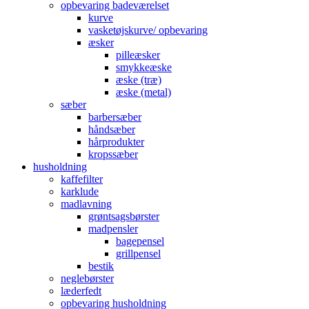
opbevaring badeværelset
kurve
vasketøjskurve/ opbevaring
æsker
pilleæsker
smykkeæske
æske (træ)
æske (metal)
sæber
barbersæber
håndsæber
hårprodukter
kropssæber
husholdning
kaffefilter
karklude
madlavning
grøntsagsbørster
madpensler
bagepensel
grillpensel
bestik
neglebørster
læderfedt
opbevaring husholdning