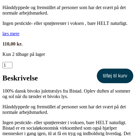
Hånddyppede og fremstillet af personer som har det svært på det
normale arbejdsmarked.
Ingen pesticide- eller sprøjterester i voksen , bare HELT naturligt.
læs mere
110,00
kr.
Kun 2 tilbage på lager
Juletræslys,
dansk
grøn
tilføj til kurv
Beskrivelse
Bivoks
antal
100% dansk bivoks juletræslys fra Bistad. Oplev duften af sommer
og sol når du tænder et bivoks lys.
Hånddyppede og fremstillet af personer som har det svært på det
normale arbejdsmarked.
Ingen pesticide- eller sprøjterester i voksen, bare HELT naturligt.
Bistad er en socialøkonomisk virksomhed som også hjælper
mennesker i gang igen, til at få en tryg og indholdsrig hverdag. Det