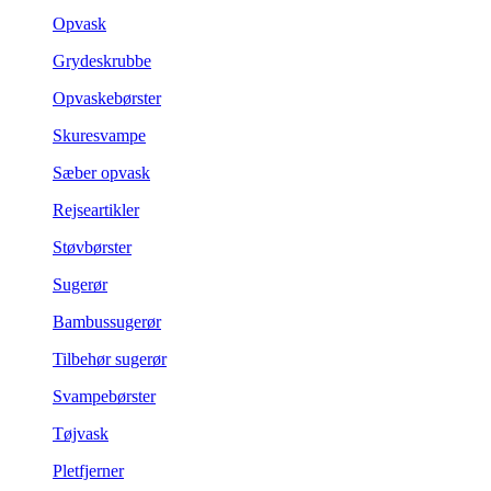
Opvask
Grydeskrubbe
Opvaskebørster
Skuresvampe
Sæber opvask
Rejseartikler
Støvbørster
Sugerør
Bambussugerør
Tilbehør sugerør
Svampebørster
Tøjvask
Pletfjerner