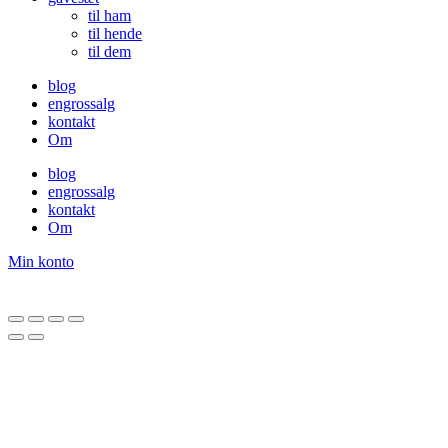
til ham
til hende
til dem
blog
engrossalg
kontakt
Om
blog
engrossalg
kontakt
Om
Min konto