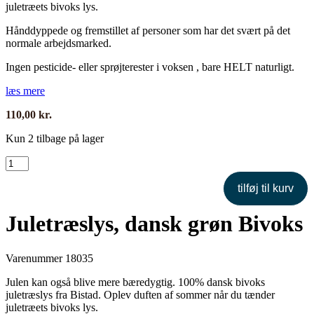
juletræets bivoks lys.
Hånddyppede og fremstillet af personer som har det svært på det
normale arbejdsmarked.
Ingen pesticide- eller sprøjterester i voksen , bare HELT naturligt.
læs mere
110,00
kr.
Kun 2 tilbage på lager
Juletræslys,
dansk
grøn
tilføj til kurv
Bivoks
antal
Juletræslys, dansk grøn Bivoks
Varenummer
18035
Julen kan også blive mere bæredygtig. 100% dansk bivoks
juletræslys fra Bistad. Oplev duften af sommer når du tænder
juletræets bivoks lys.