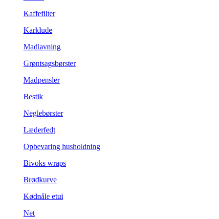
Kaffefilter
Karklude
Madlavning
Grøntsagsbørster
Madpensler
Bestik
Neglebørster
Læderfedt
Opbevaring husholdning
Bivoks wraps
Brødkurve
Kødnåle etui
Net