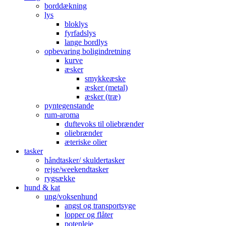
borddækning
lys
bloklys
fyrfadslys
lange bordlys
opbevaring boligindretning
kurve
æsker
smykkeæske
æsker (metal)
æsker (træ)
pyntegenstande
rum-aroma
duftevoks til oliebrænder
oliebrænder
æteriske olier
tasker
håndtasker/ skuldertasker
rejse/weekendtasker
rygsække
hund & kat
ung/voksenhund
angst og transportsyge
lopper og flåter
potepleje