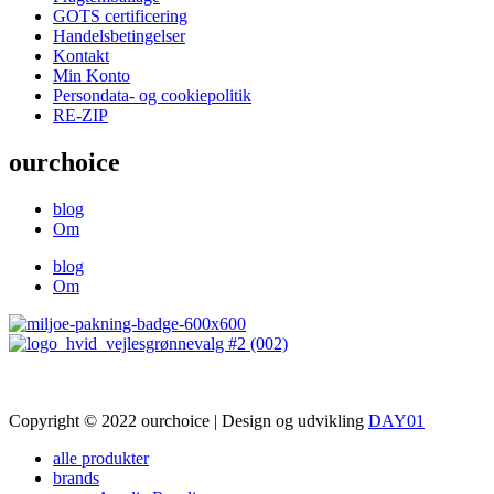
GOTS certificering
Handelsbetingelser
Kontakt
Min Konto
Persondata- og cookiepolitik
RE-ZIP
ourchoice
blog
Om
blog
Om
Copyright © 2022 ourchoice | Design og udvikling
DAY01
alle produkter
brands