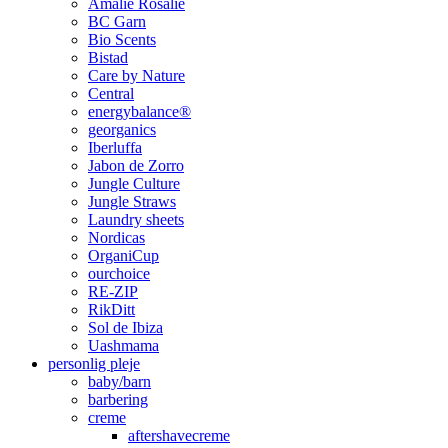
Amalie Rosalie
BC Garn
Bio Scents
Bistad
Care by Nature
Central
energybalance®
georganics
Iberluffa
Jabon de Zorro
Jungle Culture
Jungle Straws
Laundry sheets
Nordicas
OrganiCup
ourchoice
RE-ZIP
RikDitt
Sol de Ibiza
Uashmama
personlig pleje
baby/barn
barbering
creme
aftershavecreme