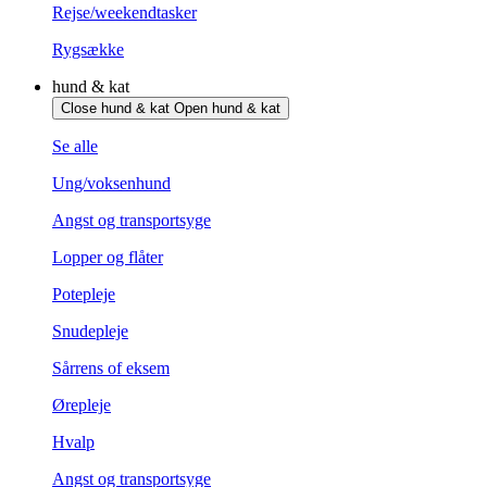
Rejse/weekendtasker
Rygsække
hund & kat
Close hund & kat
Open hund & kat
Se alle
Ung/voksenhund
Angst og transportsyge
Lopper og flåter
Potepleje
Snudepleje
Sårrens of eksem
Ørepleje
Hvalp
Angst og transportsyge