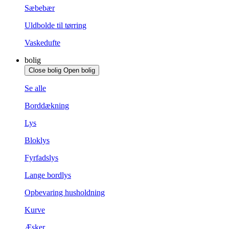
Sæbebær
Uldbolde til tørring
Vaskedufte
bolig
Close bolig
Open bolig
Se alle
Borddækning
Lys
Bloklys
Fyrfadslys
Lange bordlys
Opbevaring husholdning
Kurve
Æsker