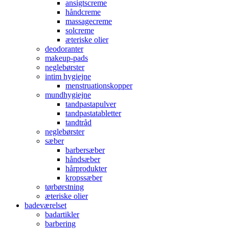
ansigtscreme
håndcreme
massagecreme
solcreme
æteriske olier
deodoranter
makeup-pads
neglebørster
intim hygiejne
menstruationskopper
mundhygiejne
tandpastapulver
tandpastatabletter
tandtråd
neglebørster
sæber
barbersæber
håndsæber
hårprodukter
kropssæber
tørbørstning
æteriske olier
badeværelset
badartikler
barbering