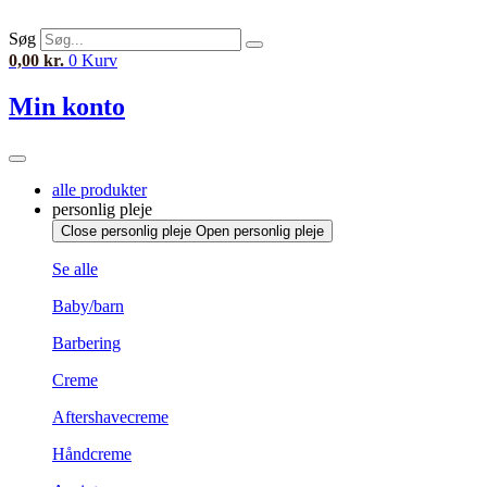
Videre
til
Søg
indhold
0,00
kr.
0
Kurv
Min konto
alle produkter
personlig pleje
Close personlig pleje
Open personlig pleje
Se alle
Baby/barn
Barbering
Creme
Aftershavecreme
Håndcreme