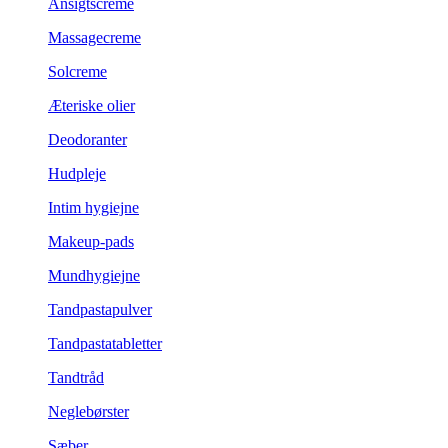
Ansigtscreme
Massagecreme
Solcreme
Æteriske olier
Deodoranter
Hudpleje
Intim hygiejne
Makeup-pads
Mundhygiejne
Tandpastapulver
Tandpastatabletter
Tandtråd
Neglebørster
Sæber