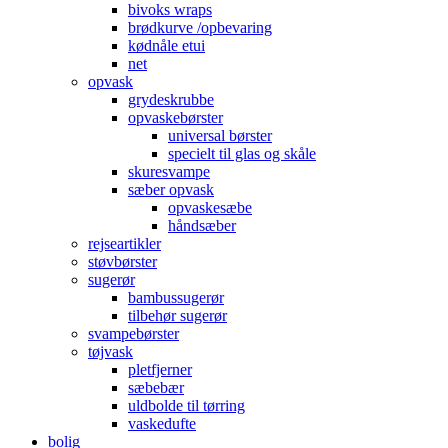
bivoks wraps
brødkurve /opbevaring
kødnåle etui
net
opvask
grydeskrubbe
opvaskebørster
universal børster
specielt til glas og skåle
skuresvampe
sæber opvask
opvaskesæbe
håndsæber
rejseartikler
støvbørster
sugerør
bambussugerør
tilbehør sugerør
svampebørster
tøjvask
pletfjerner
sæbebær
uldbolde til tørring
vaskedufte
bolig