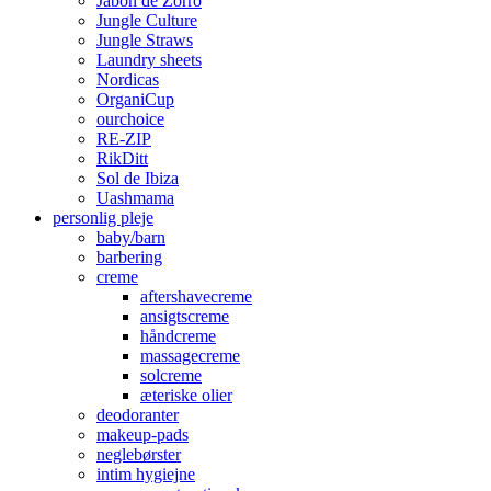
Jabon de Zorro
Jungle Culture
Jungle Straws
Laundry sheets
Nordicas
OrganiCup
ourchoice
RE-ZIP
RikDitt
Sol de Ibiza
Uashmama
personlig pleje
baby/barn
barbering
creme
aftershavecreme
ansigtscreme
håndcreme
massagecreme
solcreme
æteriske olier
deodoranter
makeup-pads
neglebørster
intim hygiejne