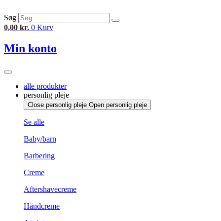
Videre
til
Søg
indhold
0,00
kr.
0
Kurv
Min konto
alle produkter
personlig pleje
Close personlig pleje
Open personlig pleje
Se alle
Baby/barn
Barbering
Creme
Aftershavecreme
Håndcreme