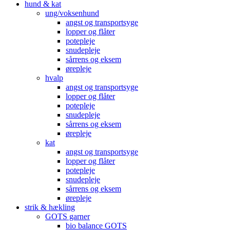
hund & kat
ung/voksenhund
angst og transportsyge
lopper og flåter
potepleje
snudepleje
sårrens og eksem
ørepleje
hvalp
angst og transportsyge
lopper og flåter
potepleje
snudepleje
sårrens og eksem
ørepleje
kat
angst og transportsyge
lopper og flåter
potepleje
snudepleje
sårrens og eksem
ørepleje
strik & hækling
GOTS garner
bio balance GOTS