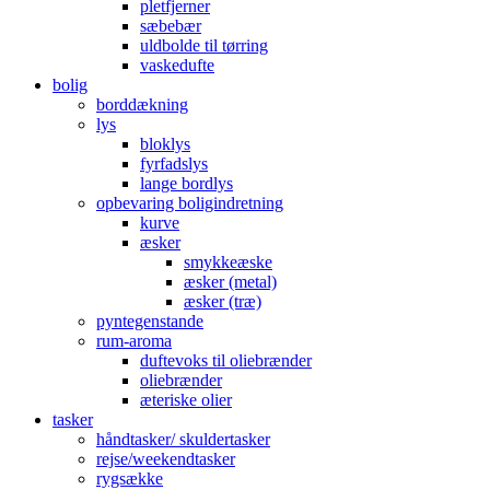
pletfjerner
sæbebær
uldbolde til tørring
vaskedufte
bolig
borddækning
lys
bloklys
fyrfadslys
lange bordlys
opbevaring boligindretning
kurve
æsker
smykkeæske
æsker (metal)
æsker (træ)
pyntegenstande
rum-aroma
duftevoks til oliebrænder
oliebrænder
æteriske olier
tasker
håndtasker/ skuldertasker
rejse/weekendtasker
rygsække