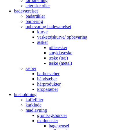
tørbørstning
æteriske olier
badeværelset
badartikler
barbering
opbevaring badeværelset
kurve
vasketøjskurve/ opbevaring
æsker
pilleæsker
smykkeæske
æske (træ)
æske (metal)
sæber
barbersæber
håndsæber
hårprodukter
kropssæber
husholdning
kaffefilter
karklude
madlavning
grøntsagsbørster
madpensler
bagepensel