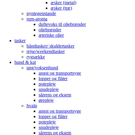
æsker (metal)
æsker (træ)
pyntegenstande
rum-aroma
duftevoks til oliebrænder
oliebrænder
æteriske olier
tasker
håndtasker/ skuldertasker
rejse/weekendtasker
rygsække
hund & kat
ung/voksenhund
angst og transportsyge
lopper og flåter
potepleje
snudepleje
sårrens og eksem
ørepleje
hvalp
angst og transportsyge
lopper og flåter
potepleje
snudepleje
sårrens og eksem