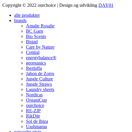
Copyright © 2022 ourchoice | Design og udvikling
DAY01
alle produkter
brands
Amalie Rosalie
BC Garn
Bio Scents
Bistad
Care by Nature
Central
energybalance®
georganics
Iberluffa
Jabon de Zorro
Jungle Culture
Jungle Straws
Laundry sheets
Nordicas
OrganiCup
ourchoice
RE-ZIP
RikDitt
Sol de Ibiza
Uashmama
personlig pleje