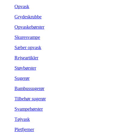
Opvask
Grydeskrubbe
Opvaskebørster
Skuresvampe
Sæber opvask
Rejseartikler
Støvbørster
Sugerør
Bambussugerør
Tilbehør sugerør
Svampebørster
Tøjvask
Pletfjerner