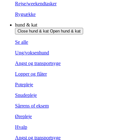
Rejse/weekendtasker
Rygsække
hund & kat
Close hund & kat
Open hund & kat
Se alle
Ung/voksenhund
Angst og transportsyge
Lopper og flåter
Potepleje
Snudepleje
Sårrens of eksem
Ørepleje
Hvalp
Angst og transportsyge