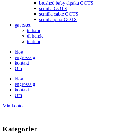
brushed baby alpaka GOTS
semilla GOTS
semilla cable GOTS
semilla pura GOTS
gavesæt
til ham
til hende
til dem
blog
engrossalg
kontakt
Om
blog
engrossalg
kontakt
Om
Min konto
Kategorier