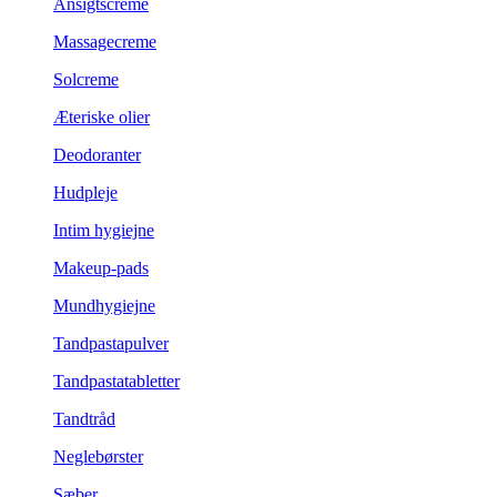
Ansigtscreme
Massagecreme
Solcreme
Æteriske olier
Deodoranter
Hudpleje
Intim hygiejne
Makeup-pads
Mundhygiejne
Tandpastapulver
Tandpastatabletter
Tandtråd
Neglebørster
Sæber