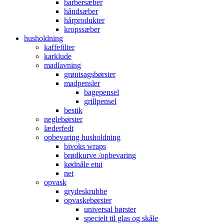
barbersæber
håndsæber
hårprodukter
kropssæber
husholdning
kaffefilter
karklude
madlavning
grøntsagsbørster
madpensler
bagepensel
grillpensel
bestik
neglebørster
læderfedt
opbevaring husholdning
bivoks wraps
brødkurve /opbevaring
kødnåle etui
net
opvask
grydeskrubbe
opvaskebørster
universal børster
specielt til glas og skåle