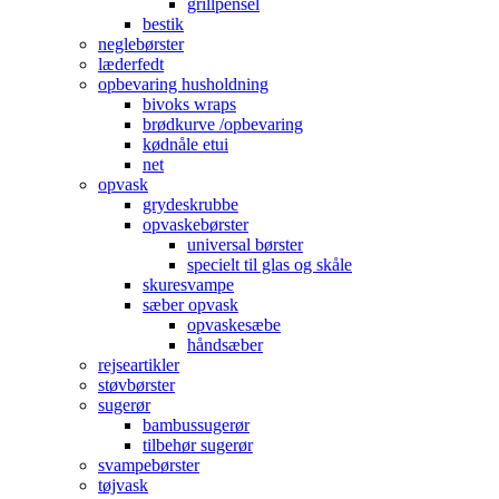
grillpensel
bestik
neglebørster
læderfedt
opbevaring husholdning
bivoks wraps
brødkurve /opbevaring
kødnåle etui
net
opvask
grydeskrubbe
opvaskebørster
universal børster
specielt til glas og skåle
skuresvampe
sæber opvask
opvaskesæbe
håndsæber
rejseartikler
støvbørster
sugerør
bambussugerør
tilbehør sugerør
svampebørster
tøjvask