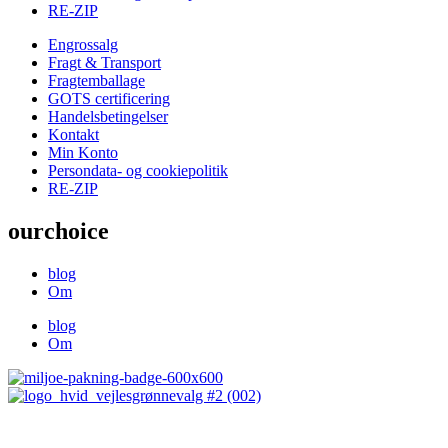
RE-ZIP
Engrossalg
Fragt & Transport
Fragtemballage
GOTS certificering
Handelsbetingelser
Kontakt
Min Konto
Persondata- og cookiepolitik
RE-ZIP
ourchoice
blog
Om
blog
Om