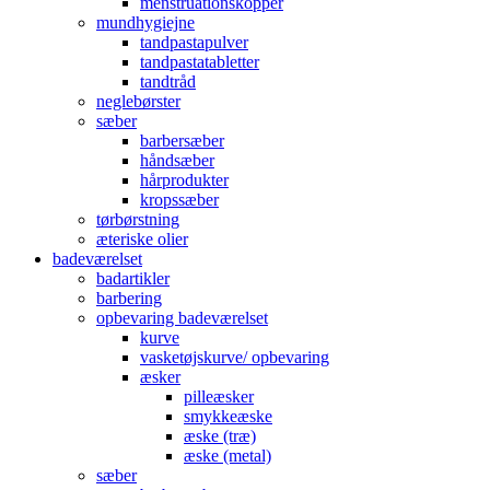
menstruationskopper
mundhygiejne
tandpastapulver
tandpastatabletter
tandtråd
neglebørster
sæber
barbersæber
håndsæber
hårprodukter
kropssæber
tørbørstning
æteriske olier
badeværelset
badartikler
barbering
opbevaring badeværelset
kurve
vasketøjskurve/ opbevaring
æsker
pilleæsker
smykkeæske
æske (træ)
æske (metal)
sæber