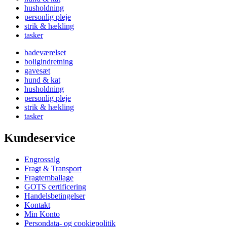
husholdning
personlig pleje
strik & hækling
tasker
badeværelset
boligindretning
gavesæt
hund & kat
husholdning
personlig pleje
strik & hækling
tasker
Kundeservice
Engrossalg
Fragt & Transport
Fragtemballage
GOTS certificering
Handelsbetingelser
Kontakt
Min Konto
Persondata- og cookiepolitik