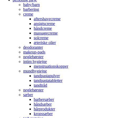
baby/barn
barbering
creme
aftershavecreme
ansigtscreme
håndcreme
massagecreme
solcreme
æteriske olier
deodoranter
makeup-pads
neglebørster
intim hygiejne
menstruationskopper
mundhygiejne
tandpastapulver
tandpastatabletter
tandtråd
neglebørster
sæber
barbersæber
håndsæber
hårprodukter
kropssæber