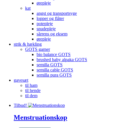
ørepleje
kat
angst og transportsyge
lopper og flåter
potepleje
snudepleje
sårrens og eksem
ørepleje
strik & hækling
GOTS garner
bio balance GOTS
brushed baby alpaka GOTS
semilla GOTS
semilla cable GOTS
semilla pura GOTS
gavesæt
til ham
til hende
til dem
Tilbud!
Menstruationskop