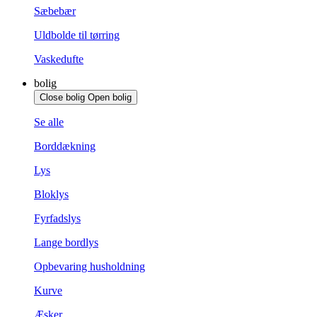
Sæbebær
Uldbolde til tørring
Vaskedufte
bolig
Close bolig
Open bolig
Se alle
Borddækning
Lys
Bloklys
Fyrfadslys
Lange bordlys
Opbevaring husholdning
Kurve
Æsker