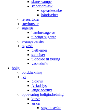
skuresvampe
sæber opvask
opvaskesæbe
håndsæber
rejseartikler
støvbørster
sugerør
bambussugerør
tilbehør sugerør
svampebørster
tøjvask
pletfjerner
sæbebær
uldbolde til tørring
vaskedufte
bolig
borddækning
lys
bloklys
fyrfadslys
lange bordlys
opbevaring boligindretning
kurve
æsker
smykkeæske