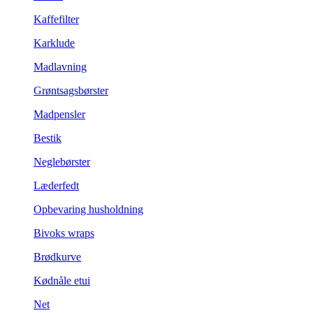
Kaffefilter
Karklude
Madlavning
Grøntsagsbørster
Madpensler
Bestik
Neglebørster
Læderfedt
Opbevaring husholdning
Bivoks wraps
Brødkurve
Kødnåle etui
Net