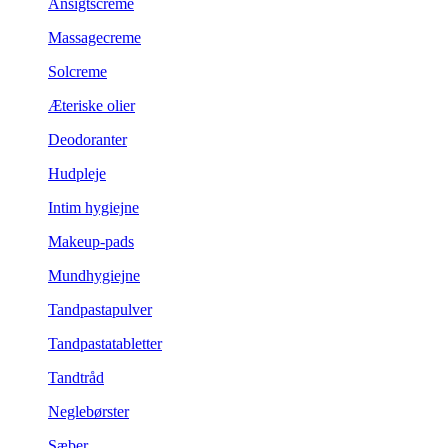
Ansigtscreme
Massagecreme
Solcreme
Æteriske olier
Deodoranter
Hudpleje
Intim hygiejne
Makeup-pads
Mundhygiejne
Tandpastapulver
Tandpastatabletter
Tandtråd
Neglebørster
Sæber