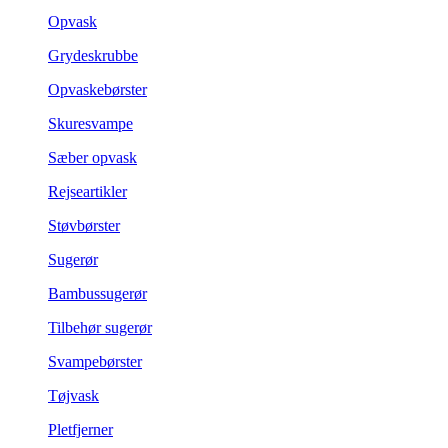
Opvask
Grydeskrubbe
Opvaskebørster
Skuresvampe
Sæber opvask
Rejseartikler
Støvbørster
Sugerør
Bambussugerør
Tilbehør sugerør
Svampebørster
Tøjvask
Pletfjerner