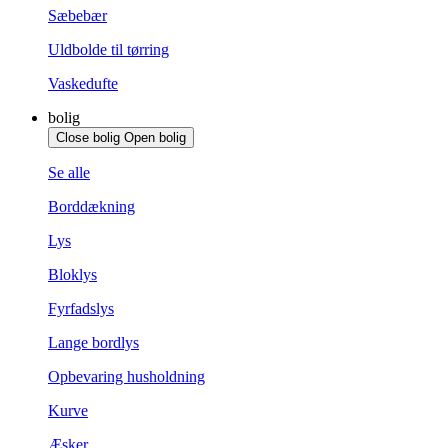
Sæbebær
Uldbolde til tørring
Vaskedufte
bolig
Close bolig
Open bolig
Se alle
Borddækning
Lys
Bloklys
Fyrfadslys
Lange bordlys
Opbevaring husholdning
Kurve
Æsker