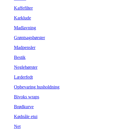
Kaffefilter
Karklude
Madlavning
Grøntsagsbørster
Madpensler
Bestik
Neglebørster
Læderfedt
Opbevaring husholdning
Bivoks wraps
Brødkurve
Kødnåle etui
Net