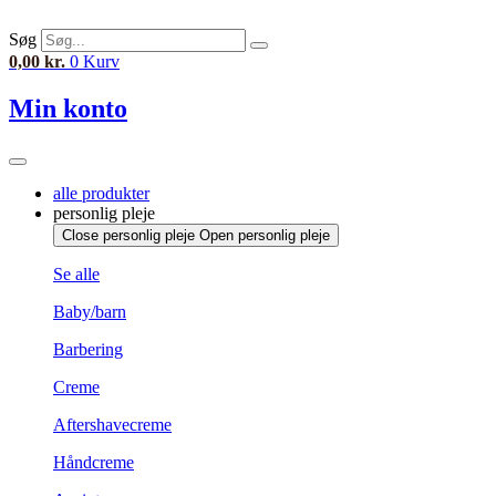
Videre
til
Søg
indhold
0,00
kr.
0
Kurv
Min konto
alle produkter
personlig pleje
Close personlig pleje
Open personlig pleje
Se alle
Baby/barn
Barbering
Creme
Aftershavecreme
Håndcreme