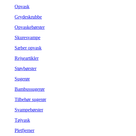
Opvask
Grydeskrubbe
Opvaskebørster
Skuresvampe
Sæber opvask
Rejseartikler
Støvbørster
Sugerør
Bambussugerør
Tilbehør sugerør
Svampebørster
Tøjvask
Pletfjerner