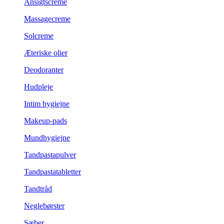
Ansigtscreme
Massagecreme
Solcreme
Æteriske olier
Deodoranter
Hudpleje
Intim hygiejne
Makeup-pads
Mundhygiejne
Tandpastapulver
Tandpastatabletter
Tandtråd
Neglebørster
Sæber