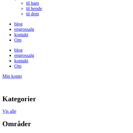
til ham
til hende
til dem
blog
engrossalg
kontakt
Om
blog
engrossalg
kontakt
Om
Min konto
Kategorier
Vis alle
Områder