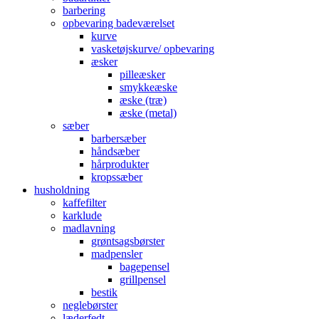
barbering
opbevaring badeværelset
kurve
vasketøjskurve/ opbevaring
æsker
pilleæsker
smykkeæske
æske (træ)
æske (metal)
sæber
barbersæber
håndsæber
hårprodukter
kropssæber
husholdning
kaffefilter
karklude
madlavning
grøntsagsbørster
madpensler
bagepensel
grillpensel
bestik
neglebørster
læderfedt