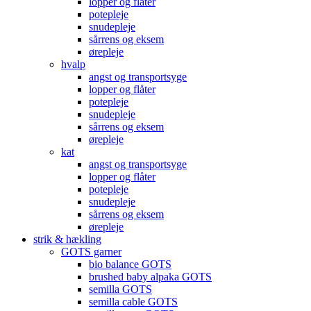
lopper og flåter
potepleje
snudepleje
sårrens og eksem
ørepleje
hvalp
angst og transportsyge
lopper og flåter
potepleje
snudepleje
sårrens og eksem
ørepleje
kat
angst og transportsyge
lopper og flåter
potepleje
snudepleje
sårrens og eksem
ørepleje
strik & hækling
GOTS garner
bio balance GOTS
brushed baby alpaka GOTS
semilla GOTS
semilla cable GOTS