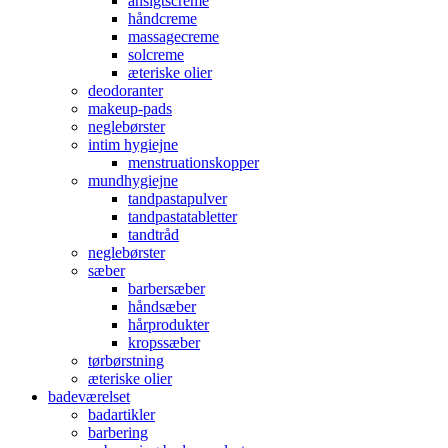
ansigtscreme
håndcreme
massagecreme
solcreme
æteriske olier
deodoranter
makeup-pads
neglebørster
intim hygiejne
menstruationskopper
mundhygiejne
tandpastapulver
tandpastatabletter
tandtråd
neglebørster
sæber
barbersæber
håndsæber
hårprodukter
kropssæber
tørbørstning
æteriske olier
badeværelset
badartikler
barbering