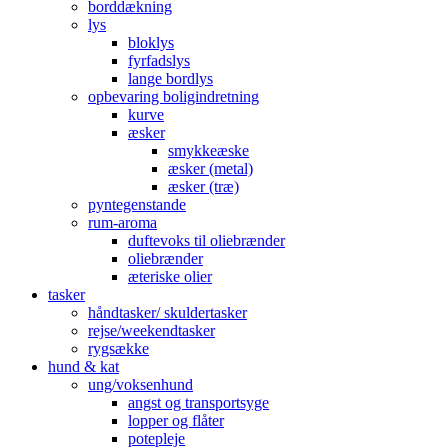
borddækning
lys
bloklys
fyrfadslys
lange bordlys
opbevaring boligindretning
kurve
æsker
smykkeæske
æsker (metal)
æsker (træ)
pyntegenstande
rum-aroma
duftevoks til oliebrænder
oliebrænder
æteriske olier
tasker
håndtasker/ skuldertasker
rejse/weekendtasker
rygsække
hund & kat
ung/voksenhund
angst og transportsyge
lopper og flåter
potepleje