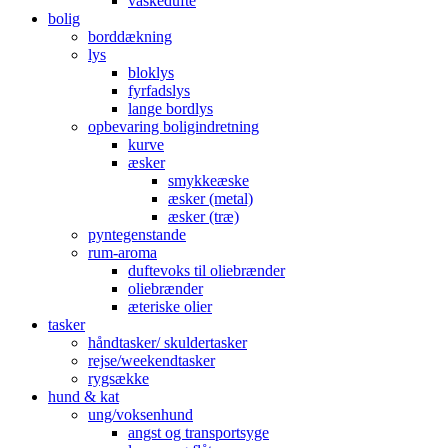
vaskedufte
bolig
borddækning
lys
bloklys
fyrfadslys
lange bordlys
opbevaring boligindretning
kurve
æsker
smykkeæske
æsker (metal)
æsker (træ)
pyntegenstande
rum-aroma
duftevoks til oliebrænder
oliebrænder
æteriske olier
tasker
håndtasker/ skuldertasker
rejse/weekendtasker
rygsække
hund & kat
ung/voksenhund
angst og transportsyge