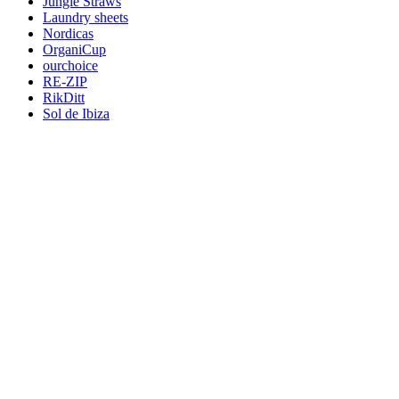
Jungle Straws
Laundry sheets
Nordicas
OrganiCup
ourchoice
RE-ZIP
RikDitt
Sol de Ibiza