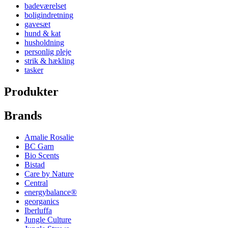
badeværelset
boligindretning
gavesæt
hund & kat
husholdning
personlig pleje
strik & hækling
tasker
Produkter
Brands
Amalie Rosalie
BC Garn
Bio Scents
Bistad
Care by Nature
Central
energybalance®
georganics
Iberluffa
Jungle Culture