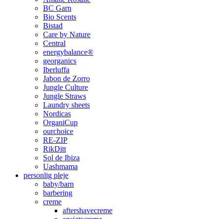
BC Garn
Bio Scents
Bistad
Care by Nature
Central
energybalance®
georganics
Iberluffa
Jabon de Zorro
Jungle Culture
Jungle Straws
Laundry sheets
Nordicas
OrganiCup
ourchoice
RE-ZIP
RikDitt
Sol de Ibiza
Uashmama
personlig pleje
baby/barn
barbering
creme
aftershavecreme