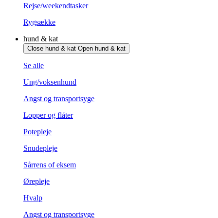
Rejse/weekendtasker
Rygsække
hund & kat
Close hund & kat
Open hund & kat
Se alle
Ung/voksenhund
Angst og transportsyge
Lopper og flåter
Potepleje
Snudepleje
Sårrens of eksem
Ørepleje
Hvalp
Angst og transportsyge