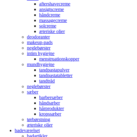
aftershavecreme
ansigtscreme
håndcreme
massagecreme
solcreme
æteriske olier
deodoranter
makeup-pads
neglebørster
intim hygiejne
menstruationskopper
mundhygiejne
tandpastapulver
tandpastatabletter
tandtråd
neglebørster
sæber
barbersæber
håndsæber
hårprodukter
kropssæber
tørbørstning
æteriske olier
badeværelset
badartikler