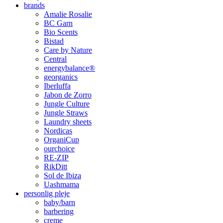
brands
Amalie Rosalie
BC Garn
Bio Scents
Bistad
Care by Nature
Central
energybalance®
georganics
Iberluffa
Jabon de Zorro
Jungle Culture
Jungle Straws
Laundry sheets
Nordicas
OrganiCup
ourchoice
RE-ZIP
RikDitt
Sol de Ibiza
Uashmama
personlig pleje
baby/barn
barbering
creme