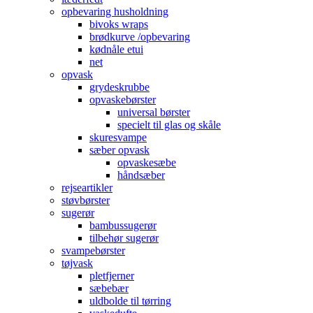
opbevaring husholdning
bivoks wraps
brødkurve /opbevaring
kødnåle etui
net
opvask
grydeskrubbe
opvaskebørster
universal børster
specielt til glas og skåle
skuresvampe
sæber opvask
opvaskesæbe
håndsæber
rejseartikler
støvbørster
sugerør
bambussugerør
tilbehør sugerør
svampebørster
tøjvask
pletfjerner
sæbebær
uldbolde til tørring