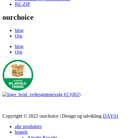
RE-ZIP
ourchoice
blog
Om
blog
Om
Copyright © 2022 ourchoice | Design og udvikling
DAY01
alle produkter
brands
Amalie Rosalie