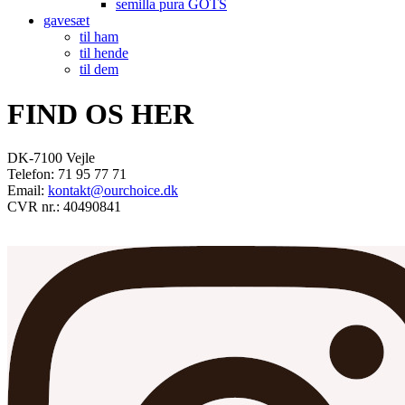
semilla pura GOTS
gavesæt
til ham
til hende
til dem
FIND OS HER
DK-7100 Vejle
Telefon: 71 95 77 71
Email:
kontakt@ourchoice.dk
CVR nr.: 40490841