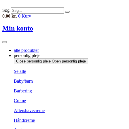
Videre
til
Søg
indhold
0,00
kr.
0
Kurv
Min konto
alle produkter
personlig pleje
Close personlig pleje
Open personlig pleje
Se alle
Baby/barn
Barbering
Creme
Aftershavecreme
Håndcreme