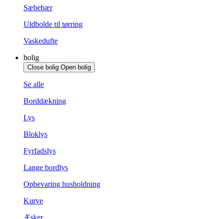
Sæbebær
Uldbolde til tørring
Vaskedufte
bolig
Close bolig
Open bolig
Se alle
Borddækning
Lys
Bloklys
Fyrfadslys
Lange bordlys
Opbevaring husholdning
Kurve
Æsker