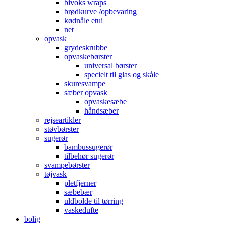
bivoks wraps
brødkurve /opbevaring
kødnåle etui
net
opvask
grydeskrubbe
opvaskebørster
universal børster
specielt til glas og skåle
skuresvampe
sæber opvask
opvaskesæbe
håndsæber
rejseartikler
støvbørster
sugerør
bambussugerør
tilbehør sugerør
svampebørster
tøjvask
pletfjerner
sæbebær
uldbolde til tørring
vaskedufte
bolig