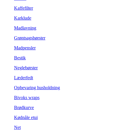
Kaffefilter
Karklude
Madlavning
Grøntsagsbørster
Madpensler
Bestik
Neglebørster
Læderfedt
Opbevaring husholdning
Bivoks wraps
Brødkurve
Kødnåle etui
Net