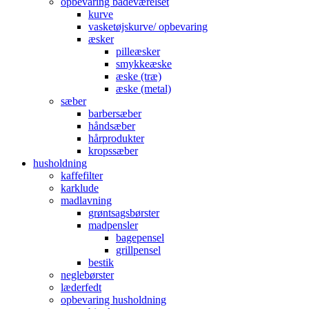
opbevaring badeværelset
kurve
vasketøjskurve/ opbevaring
æsker
pilleæsker
smykkeæske
æske (træ)
æske (metal)
sæber
barbersæber
håndsæber
hårprodukter
kropssæber
husholdning
kaffefilter
karklude
madlavning
grøntsagsbørster
madpensler
bagepensel
grillpensel
bestik
neglebørster
læderfedt
opbevaring husholdning