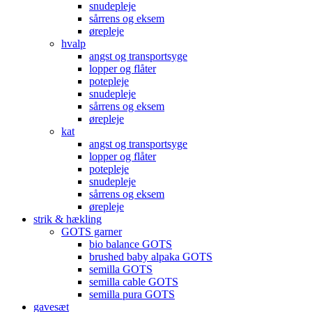
snudepleje
sårrens og eksem
ørepleje
hvalp
angst og transportsyge
lopper og flåter
potepleje
snudepleje
sårrens og eksem
ørepleje
kat
angst og transportsyge
lopper og flåter
potepleje
snudepleje
sårrens og eksem
ørepleje
strik & hækling
GOTS garner
bio balance GOTS
brushed baby alpaka GOTS
semilla GOTS
semilla cable GOTS
semilla pura GOTS
gavesæt