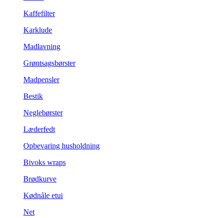
Kaffefilter
Karklude
Madlavning
Grøntsagsbørster
Madpensler
Bestik
Neglebørster
Læderfedt
Opbevaring husholdning
Bivoks wraps
Brødkurve
Kødnåle etui
Net