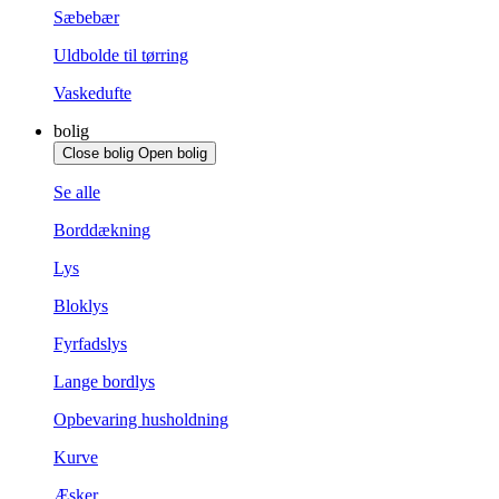
Sæbebær
Uldbolde til tørring
Vaskedufte
bolig
Close bolig
Open bolig
Se alle
Borddækning
Lys
Bloklys
Fyrfadslys
Lange bordlys
Opbevaring husholdning
Kurve
Æsker