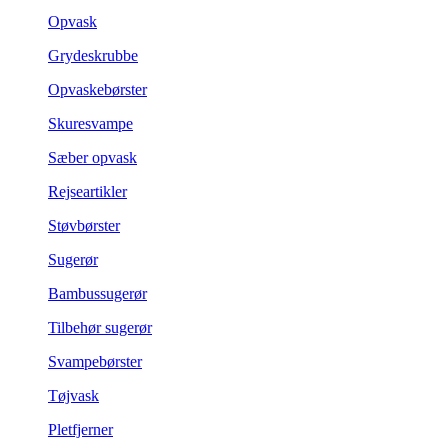
Opvask
Grydeskrubbe
Opvaskebørster
Skuresvampe
Sæber opvask
Rejseartikler
Støvbørster
Sugerør
Bambussugerør
Tilbehør sugerør
Svampebørster
Tøjvask
Pletfjerner