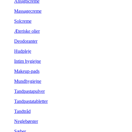
Ansigtscreme
Massagecreme
Solcreme
Æteriske olier
Deodoranter
Hudpleje
Intim hygiejne
Makeup-pads
Mundhygiejne
Tandpastapulver
Tandpastatabletter
Tandtråd
Neglebørster
Sæber