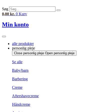
Videre
til
Søg
indhold
0,00
kr.
0
Kurv
Min konto
alle produkter
personlig pleje
Close personlig pleje
Open personlig pleje
Se alle
Baby/barn
Barbering
Creme
Aftershavecreme
Håndcreme