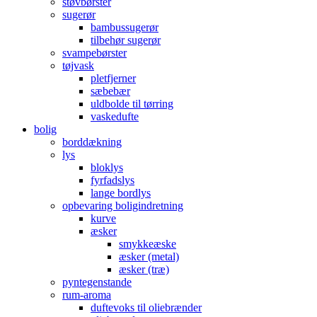
støvbørster
sugerør
bambussugerør
tilbehør sugerør
svampebørster
tøjvask
pletfjerner
sæbebær
uldbolde til tørring
vaskedufte
bolig
borddækning
lys
bloklys
fyrfadslys
lange bordlys
opbevaring boligindretning
kurve
æsker
smykkeæske
æsker (metal)
æsker (træ)
pyntegenstande
rum-aroma
duftevoks til oliebrænder