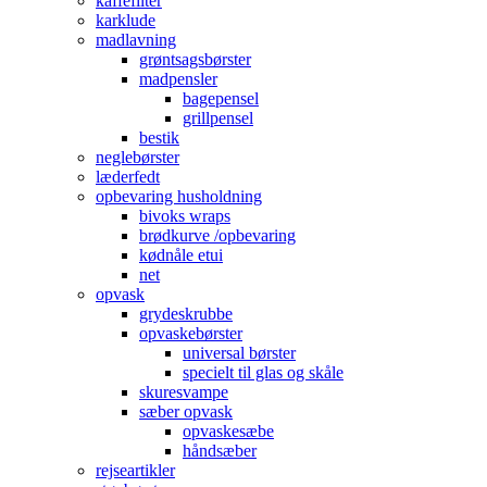
kaffefilter
karklude
madlavning
grøntsagsbørster
madpensler
bagepensel
grillpensel
bestik
neglebørster
læderfedt
opbevaring husholdning
bivoks wraps
brødkurve /opbevaring
kødnåle etui
net
opvask
grydeskrubbe
opvaskebørster
universal børster
specielt til glas og skåle
skuresvampe
sæber opvask
opvaskesæbe
håndsæber
rejseartikler