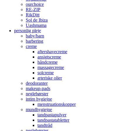
ourchoice
RE-ZIP
RikDitt
Sol de Ibiza
Uashmama
personlig pleje
baby/barn
barbering
creme
aftershavecreme
ansigtscreme
håndcreme
massagecreme
solcreme
æteriske olier
deodoranter
makeup-pads
neglebørster
intim hygiejne
menstruationskopper
mundhygiejne
tandpastapulver
tandpastatabletter
tandtråd
neglebørster