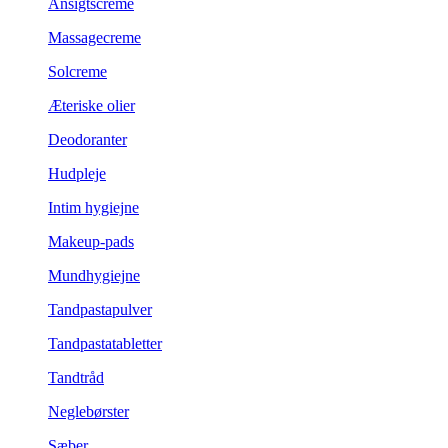
Ansigtscreme
Massagecreme
Solcreme
Æteriske olier
Deodoranter
Hudpleje
Intim hygiejne
Makeup-pads
Mundhygiejne
Tandpastapulver
Tandpastatabletter
Tandtråd
Neglebørster
Sæber