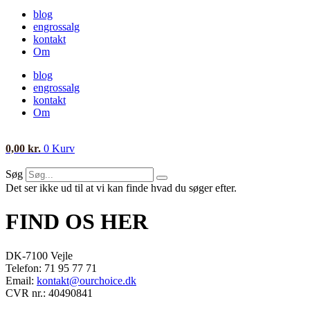
blog
engrossalg
kontakt
Om
blog
engrossalg
kontakt
Om
0,00
kr.
0
Kurv
Søg
Det ser ikke ud til at vi kan finde hvad du søger efter.
FIND OS HER
DK-7100 Vejle
Telefon: 71 95 77 71
Email:
kontakt@ourchoice.dk
CVR nr.: 40490841