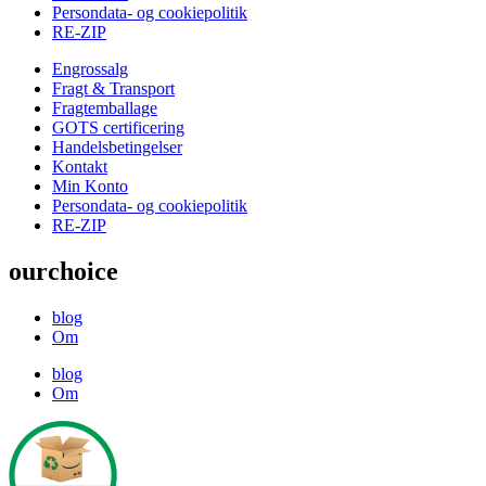
Persondata- og cookiepolitik
RE-ZIP
Engrossalg
Fragt & Transport
Fragtemballage
GOTS certificering
Handelsbetingelser
Kontakt
Min Konto
Persondata- og cookiepolitik
RE-ZIP
ourchoice
blog
Om
blog
Om