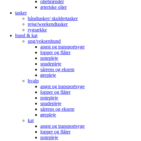
oliebrænder
æteriske olier
tasker
håndtasker/ skuldertasker
rejse/weekendtasker
rygsække
hund & kat
ung/voksenhund
angst og transportsyge
lopper og flåter
potepleje
snudepleje
sårrens og eksem
ørepleje
hvalp
angst og transportsyge
lopper og flåter
potepleje
snudepleje
sårrens og eksem
ørepleje
kat
angst og transportsyge
lopper og flåter
potepleje