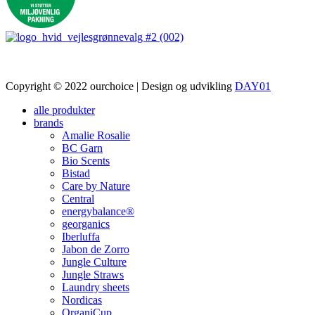
Copyright © 2022 ourchoice | Design og udvikling
DAY01
alle produkter
brands
Amalie Rosalie
BC Garn
Bio Scents
Bistad
Care by Nature
Central
energybalance®
georganics
Iberluffa
Jabon de Zorro
Jungle Culture
Jungle Straws
Laundry sheets
Nordicas
OrganiCup