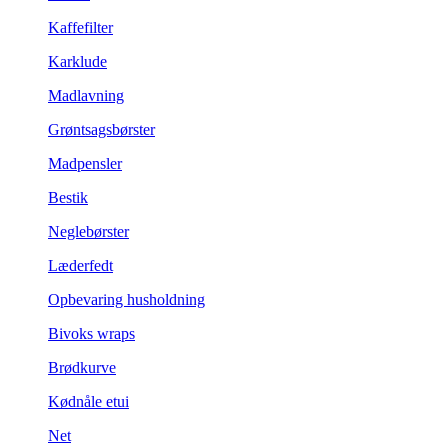
Kaffefilter
Karklude
Madlavning
Grøntsagsbørster
Madpensler
Bestik
Neglebørster
Læderfedt
Opbevaring husholdning
Bivoks wraps
Brødkurve
Kødnåle etui
Net