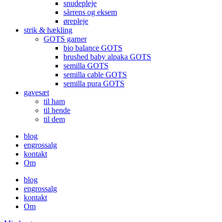
snudepleje
sårrens og eksem
ørepleje
strik & hækling
GOTS garner
bio balance GOTS
brushed baby alpaka GOTS
semilla GOTS
semilla cable GOTS
semilla pura GOTS
gavesæt
til ham
til hende
til dem
blog
engrossalg
kontakt
Om
blog
engrossalg
kontakt
Om