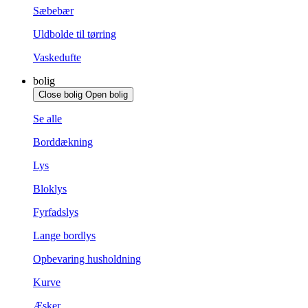
Sæbebær
Uldbolde til tørring
Vaskedufte
bolig
Close bolig
Open bolig
Se alle
Borddækning
Lys
Bloklys
Fyrfadslys
Lange bordlys
Opbevaring husholdning
Kurve
Æsker