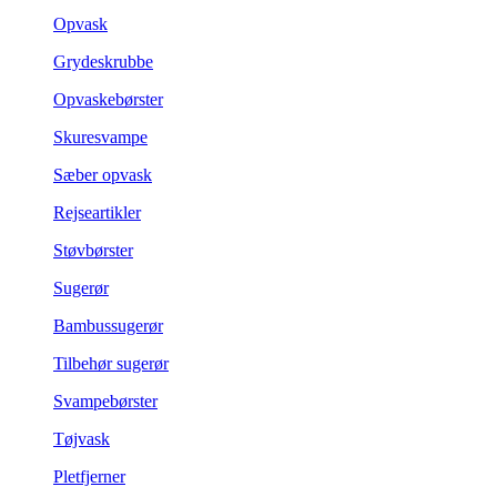
Opvask
Grydeskrubbe
Opvaskebørster
Skuresvampe
Sæber opvask
Rejseartikler
Støvbørster
Sugerør
Bambussugerør
Tilbehør sugerør
Svampebørster
Tøjvask
Pletfjerner