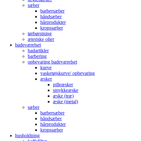
sæber
barbersæber
håndsæber
hårprodukter
kropssæber
tørbørstning
æteriske olier
badeværelset
badartikler
barbering
opbevaring badeværelset
kurve
vasketøjskurve/ opbevaring
æsker
pilleæsker
smykkeæske
æske (træ)
æske (metal)
sæber
barbersæber
håndsæber
hårprodukter
kropssæber
husholdning