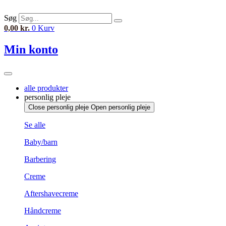
Videre
til
Søg
indhold
0,00
kr.
0
Kurv
Min konto
alle produkter
personlig pleje
Close personlig pleje
Open personlig pleje
Se alle
Baby/barn
Barbering
Creme
Aftershavecreme
Håndcreme