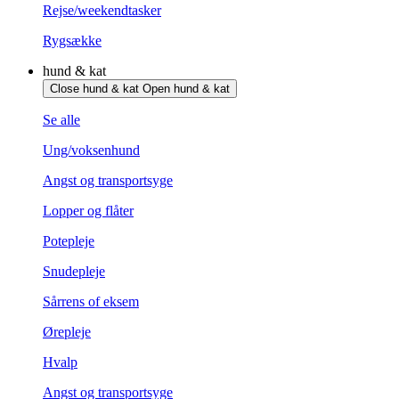
Rejse/weekendtasker
Rygsække
hund & kat
Close hund & kat
Open hund & kat
Se alle
Ung/voksenhund
Angst og transportsyge
Lopper og flåter
Potepleje
Snudepleje
Sårrens of eksem
Ørepleje
Hvalp
Angst og transportsyge